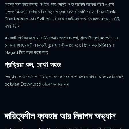
অনেক সময় ডাউনলোড, লগইন, আর পেমেন্ট পেজ আলাদা আলাদা লাগে এখানে
সেগুলো এমনভাবে সাজানো যে নতুন মানুষও দ্রুত রাস্তাটা ধরতে পারেন Dhaka,
Chattogram, আর Sylhet-এর ব্যবহারকারীদের মতো লোকজনের জন্য এটাই
সময় বাঁচায়
আরেকটা পার্থক্য হলো ভাষা নির্দেশনা এমনভাবে লেখা, যাতে Bangladesh-এর
লোকাল ব্যবহারকারী একবারেই বুঝে যান কী করতে হবে, বিশেষ করে bKash বা
Nagad নিয়ে কাজ করার সময়
প্রক্রিয়া কম, বোঝা সহজ
কিছু প্ল্যাটফর্মে সেটআপ শেষ হতে অনেক সময় লাগে এখানে সাধারণত কয়েক মিনিটেই
betvisa Download থেকে শুরু করা যায়
দায়িত্বশীল ব্যবহার আর নিরাপদ অভ্যাস