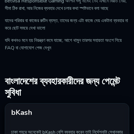
betvisa Responsible Gaming অংশটা শুধু নামেই নেই এখানে বিরতি নেয়া,
সীমা ঠিক রাখা, আর নিজের ব্যবহার দেখে চলার কথা স্পষ্টভাবে বলা আছে
যাদের পরিবার বা কাজের রুটিন ব্যস্ত, তাদের জন্য এটা কাজে দেয় একটানা ব্যবহার না
করে ছোট সময়ে দেখা ভালো
যদি কখনও মনে হয় নিয়ন্ত্রণ কমে যাচ্ছে, আগে থামুন তারপর সহায়তা অংশে গিয়ে
FAQ বা যোগাযোগ পেজ দেখুন
বাংলাদেশের ব্যবহারকারীদের জন্য পেমেন্ট
সুবিধা
bKash
ঢাকা শহরে অনেকেই bKash বেশি ব্যবহার করেন তাই নির্দেশনাটা সেখানকার