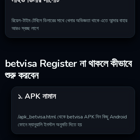
রিয়েল-টাইম টেবিলে ডিলারের সাথে খেলার অভিজ্ঞতা থাকে এতে আন্দার বাহার
আরও স্বচ্ছ লাগে
betvisa Register না থাকলে কীভাবে
শুরু করবেন
১. APK নামান
/apk_betvisa.html থেকে betvisa APK নিন কিছু Android
ফোনে ম্যানুয়ালি ইনস্টল অনুমতি দিতে হয়