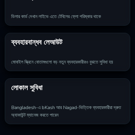
ডিলার কার্ড দেখান লাইভে এতে টেবিলের ফ্লো পরিষ্কার থাকে
ব্যবহারবান্ধব লেআউট
মোবাইল স্ক্রিনে বোতামগুলো বড় নতুন ব্যবহারকারীরও বুঝতে সুবিধা হয়
লোকাল সুবিধা
Bangladesh-এ bKash আর Nagad-ভিত্তিক ব্যবহারকারীরা দ্রুত
অ্যাকাউন্ট ম্যানেজ করতে পারেন