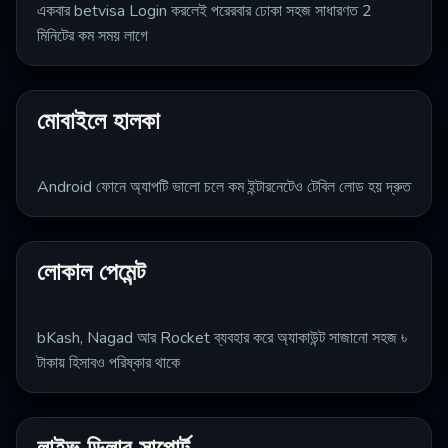
একবার betvisa Login করলেই পরেরবার ঢোকা সহজ সাধারণত 2
মিনিটের কম সময় লাগে
মোবাইলে হালকা
Android ফোনে অ্যাপটি ভালো চলে কম ইন্টারনেটেও টেবিল লোড হয় দ্রুত
লোকাল পেমেন্ট
bKash, Nagad আর Rocket ব্যবহার করে অ্যাকাউন্ট সাজানো সহজ ৳
টাকায় হিসাবও পরিষ্কার থাকে
লাইভ ডিলার সাপোর্ট