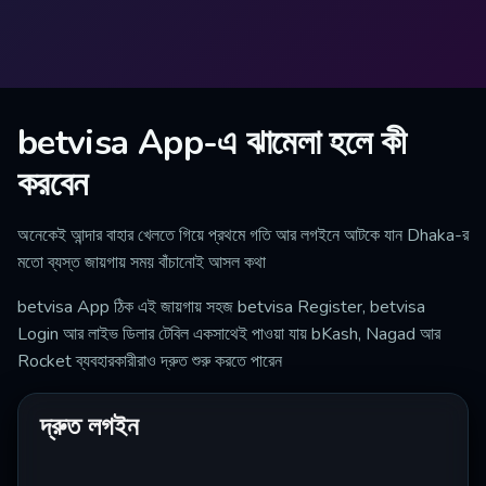
betvisa App-এ ঝামেলা হলে কী
করবেন
অনেকেই আন্দার বাহার খেলতে গিয়ে প্রথমে গতি আর লগইনে আটকে যান Dhaka-র
মতো ব্যস্ত জায়গায় সময় বাঁচানোই আসল কথা
betvisa App ঠিক এই জায়গায় সহজ betvisa Register, betvisa
Login আর লাইভ ডিলার টেবিল একসাথেই পাওয়া যায় bKash, Nagad আর
Rocket ব্যবহারকারীরাও দ্রুত শুরু করতে পারেন
দ্রুত লগইন