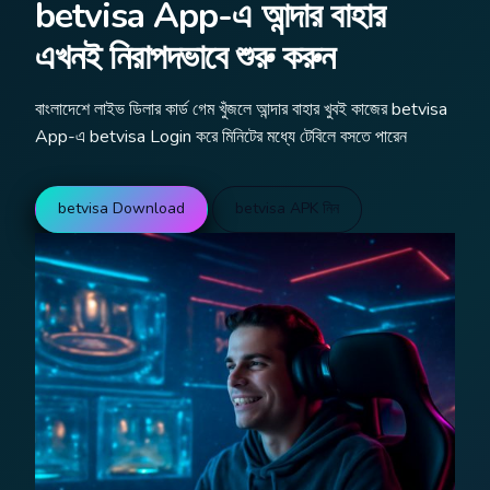
betvisa App-এ আন্দার বাহার
এখনই নিরাপদভাবে শুরু করুন
বাংলাদেশে লাইভ ডিলার কার্ড গেম খুঁজলে আন্দার বাহার খুবই কাজের betvisa
App-এ betvisa Login করে মিনিটের মধ্যে টেবিলে বসতে পারেন
betvisa Download
betvisa APK নিন