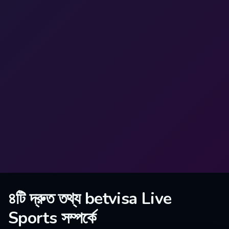
৪টি দ্রুত তথ্য betvisa Live
Sports সম্পর্কে