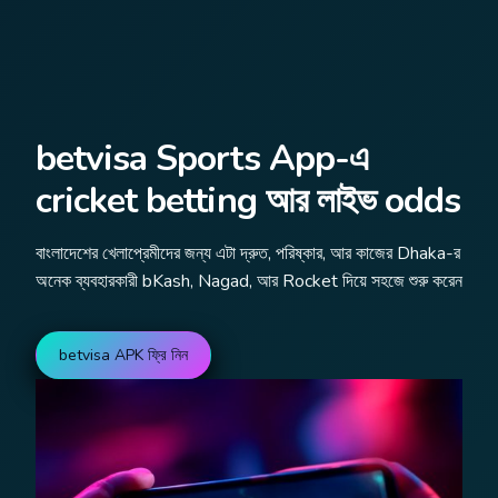
betvisa Sports App-এ
cricket betting আর লাইভ odds
বাংলাদেশের খেলাপ্রেমীদের জন্য এটা দ্রুত, পরিষ্কার, আর কাজের Dhaka-র
অনেক ব্যবহারকারী bKash, Nagad, আর Rocket দিয়ে সহজে শুরু করেন
betvisa APK ফ্রি নিন