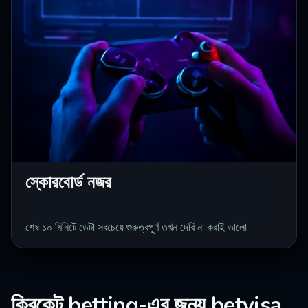
স্কোরবোর্ড নজর
শেষ ১০ মিনিটে ডেটা সবচেয়ে গুরুত্বপূর্ণ তখন দেরি না করাই ভালো
ক্রিকেট betting-এর জন্য betvisa