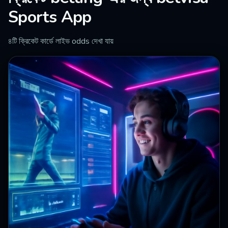
Sports App
৪টি ক্রিকেট কার্ডে লাইভ odds দেখা যায়