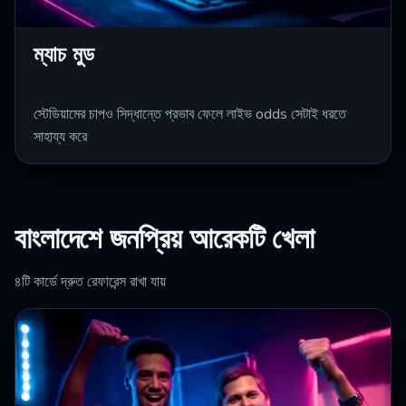
ম্যাচ মুড
স্টেডিয়ামের চাপও সিদ্ধান্তে প্রভাব ফেলে লাইভ odds সেটাই ধরতে
সাহায্য করে
বাংলাদেশে জনপ্রিয় আরেকটি খেলা
৪টি কার্ডে দ্রুত রেফারেন্স রাখা যায়